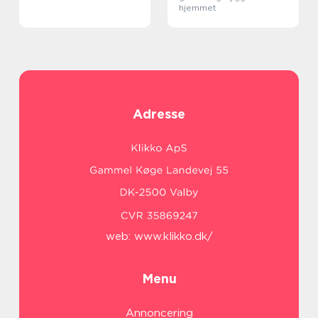
hjemmet
Adresse
web:
www.klikko.dk/
Menu
Annoncering