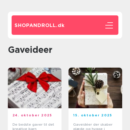
SHOPANDROLL.
dk
Gaveideer
24. oktober 2025
15. oktober 2025
De bedste gaver til det
Gaveidéer der skaber
kreative barn
glæde og hygge i