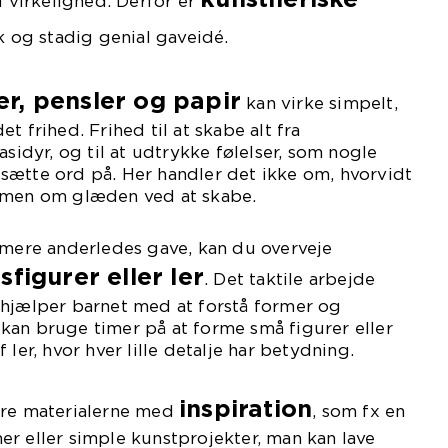
l virkelighed. Derfor er
k og stadig genial gaveidé.
er, pensler og papir
kan virke simpelt,
t frihed. Frihed til at skabe alt fra
asidyr, og til at udtrykke følelser, som nogle
sætte ord på. Her handler det ikke om, hvorvidt
 men om glæden ved at skabe.
 mere anderledes gave, kan du overveje
figurer eller ler
. Det taktile arbejde
 hjælper barnet med at forstå former og
kan bruge timer på at forme små figurer eller
 ler, hvor hver lille detalje har betydning.
inspiration
ere materialerne med
, som fx en
r eller simple kunstprojekter, man kan lave