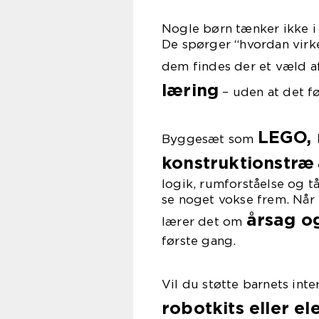
Nogle børn tænker ikke i
De spørger “hvordan virker
dem findes der et væld a
læring
– uden at det f
LEGO, 
Byggesæt som
konstruktionstræ
logik, rumforståelse og t
se noget vokse frem. Når 
årsag o
lærer det om
første gang.
Vil du støtte barnets int
robotkits eller e