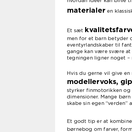
hvordan idéer kan blive ti
materialer
en klassis
kvalitetsfarv
Et sæt
men for et barn betyder de
eventyrlandskaber til fant
gange kan være svære at 
tegningen ligner noget –
Hvis du gerne vil give en
modellervoks, gips
styrker finmotorikken og
dimensioner. Mange børn 
skabe sin egen “verden” af
Et godt tip er at kombin
børnebog om farver, forme