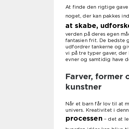
At finde den rigtige gave 
noget, der kan pakkes in
at skabe, udforsk
verden på deres egen måde
fantasien frit. De bedste
udfordrer tankerne og give
vi på tre typer gaver, de
evner og samtidig have de
Farver, former o
kunstner
Når et barn får lov til at 
univers. Kreativitet i de
processen
– det at l