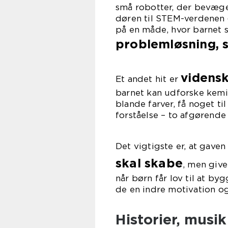
små robotter, der bevæger
døren til STEM-verdenen 
på en måde, hvor barnet s
problemløsning, 
videns
Et andet hit er
barnet kan udforske kemi,
blande farver, få noget t
forståelse – to afgørende
Det vigtigste er, at gave
skal skabe
, men give
når børn får lov til at b
de en indre motivation og 
Historier, musik