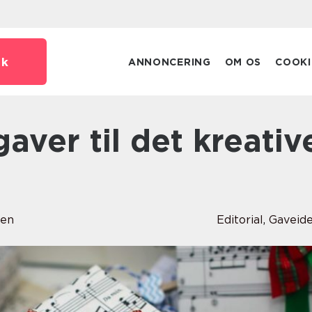
dk
ANNONCERING
OM OS
COOKI
sen
Editorial
,
Gaveid