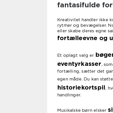
fantasifulde for
Kreativitet handler ikke 
rytmer og bevægelser. No
eller skabe deres egne sa
fortælleevne og 
bøger
Et oplagt valg er
eventyrkasser
, som
fortælling, sætter det gan
egen måde. Du kan støtte
historiekortspil
, h
handlinger.
s
Musikalske børn elsker