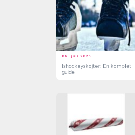
06. juli 2025
Ishockeyskøjter: En komplet
guide