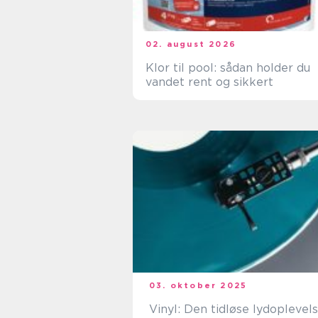
02. august 2026
Klor til pool: sådan holder du
vandet rent og sikkert
03. oktober 2025
Vinyl: Den tidløse lydoplevel