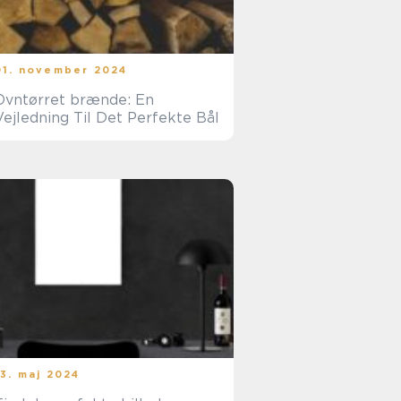
01. november 2024
Ovntørret brænde: En
Vejledning Til Det Perfekte Bål
13. maj 2024