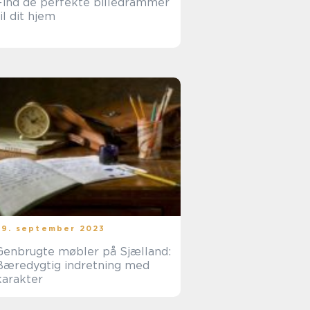
Find de perfekte billedrammer
til dit hjem
29. september 2023
Genbrugte møbler på Sjælland:
Bæredygtig indretning med
karakter