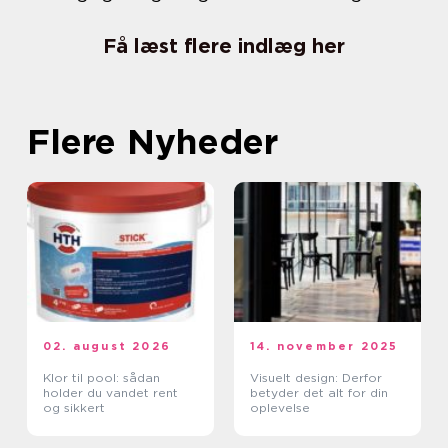
Få læst flere indlæg her
Flere Nyheder
02. august 2026
14. november 2025
Klor til pool: sådan
Visuelt design: Derfor
holder du vandet rent
betyder det alt for din
og sikkert
oplevelse