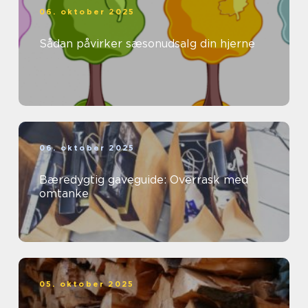
06. oktober 2025
Sådan påvirker sæsonudsalg din hjerne
06. oktober 2025
Bæredygtig gaveguide: Overrask med
omtanke
05. oktober 2025