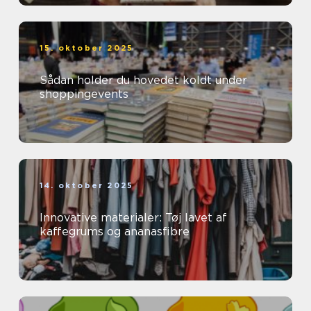
15. oktober 2025
Sådan holder du hovedet koldt under
shoppingevents
14. oktober 2025
Innovative materialer: Tøj lavet af
kaffegrums og ananasfibre