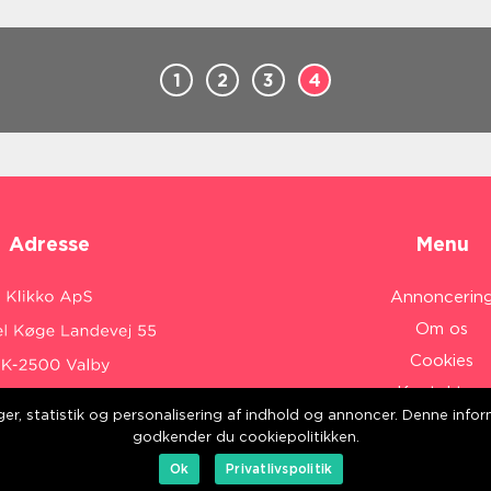
1
2
3
4
Adresse
Menu
Annoncerin
Om os
Cookies
Kontakt os
inger, statistik og personalisering af indhold og annoncer. Denne inf
Sitemap
:
www.klikko.dk/
godkender du cookiepolitikken.
Ok
Privatlivspolitik