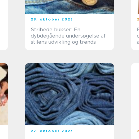
28. oktober 2023
Stribede bukser: En
t
dybdegående undersøgelse af
stilens udvikling og trends
27. oktober 2023