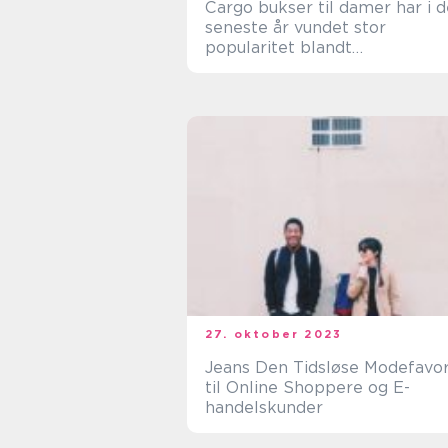
Cargo bukser til damer har i d
seneste år vundet stor
popularitet blandt
modeinteresserede kvinder, d
søger en trendy og funktionel
garderobe
27. oktober 2023
Jeans Den Tidsløse Modefavorit
til Online Shoppere og E-
handelskunder