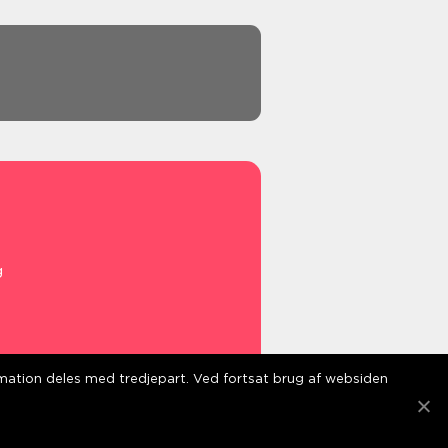
g
ormation deles med tredjepart. Ved fortsat brug af websiden