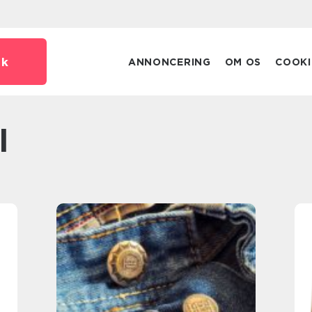
dk
ANNONCERING
OM OS
COOKI
l