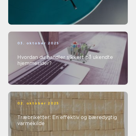
03. oktober 2025
Hvordan du handler sikkert på ukendte
hjemmesider?
02. oktober 2025
Træbriketter: En effektiv og bæredygtig
varmekilde