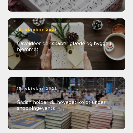
15. oktober 2025
Gaveidéer der skaber glæde og hygge i
hjemmet
15. oktober 2025
Sådan holder du hovedet koldt under
shoppingevents