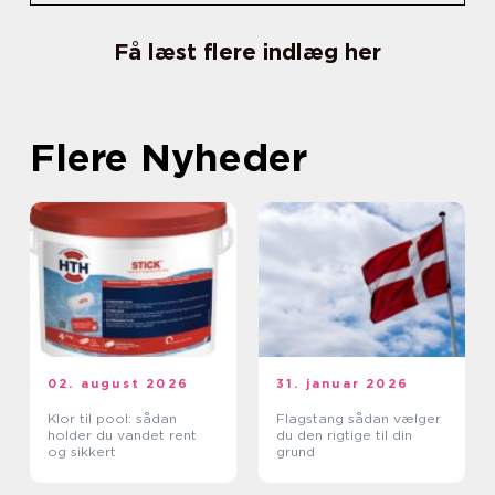
Få læst flere indlæg her
Flere Nyheder
02. august 2026
31. januar 2026
Klor til pool: sådan
Flagstang sådan vælger
holder du vandet rent
du den rigtige til din
og sikkert
grund