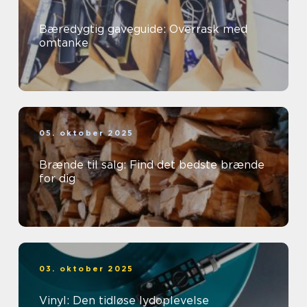
Bæredygtig gaveguide: Overrask med
omtanke
05. oktober 2025
Brænde til salg: Find det bedste brænde
for dig
03. oktober 2025
Vinyl: Den tidløse lydoplevelse