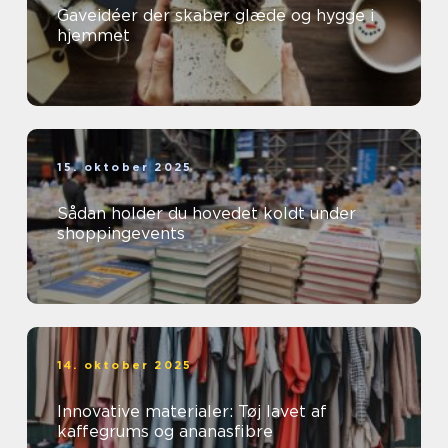
Gaveidéer der skaber glæde og hygge i
hjemmet
15. oktober 2025
Sådan holder du hovedet koldt under
shoppingevents
14. oktober 2025
Innovative materialer: Tøj lavet af
kaffegrums og ananasfibre