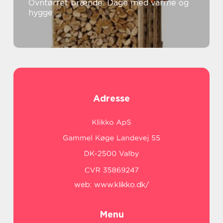
Ovntørret brænde: Dage med varme og
hygge
Adresse
web:
www.klikko.dk/
Menu