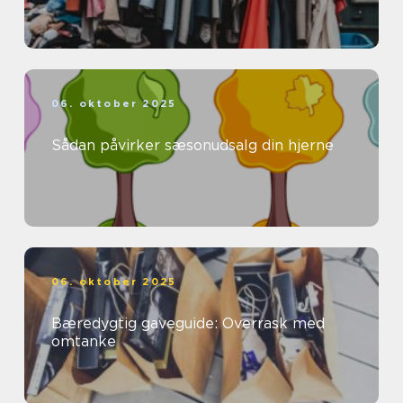
06. oktober 2025
Sådan påvirker sæsonudsalg din hjerne
06. oktober 2025
Bæredygtig gaveguide: Overrask med
omtanke