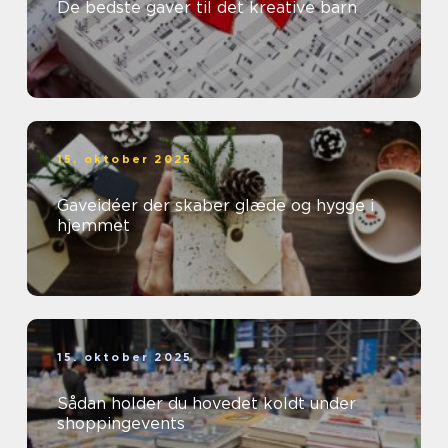
De bedste gaver til det kreative barn
15. oktober 2025
Gaveidéer der skaber glæde og hygge i
hjemmet
15. oktober 2025
Sådan holder du hovedet koldt under
shoppingevents