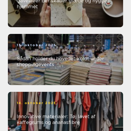
Gaveidéer der skaber glæde og hygge i
hjemmet
15. oktober 2025
Sådan holder du hovedet koldt under
shoppingevents
14. oktober 2025
Innovative materialer: Tøj lavet af
kaffegrums og ananasfibre