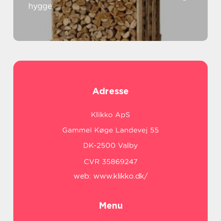
hygge
Adresse
web:
www.klikko.dk/
Menu