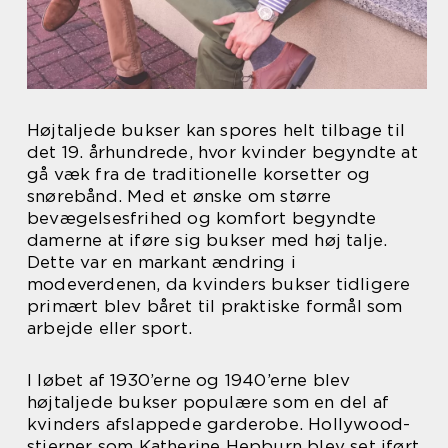
Højtaljede bukser kan spores helt tilbage til
det 19. århundrede, hvor kvinder begyndte at
gå væk fra de traditionelle korsetter og
snørebånd. Med et ønske om større
bevægelsesfrihed og komfort begyndte
damerne at iføre sig bukser med høj talje.
Dette var en markant ændring i
modeverdenen, da kvinders bukser tidligere
primært blev båret til praktiske formål som
arbejde eller sport.
I løbet af 1930’erne og 1940’erne blev
højtaljede bukser populære som en del af
kvinders afslappede garderobe. Hollywood-
stjerner som Katherine Hepburn blev set iført