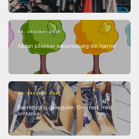
06. oktober 2025
Sådan påvirker sæsonudsalg din hjerne
06. oktober 2025
Bæredygtig gaveguide: Overrask med
omtanke