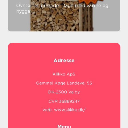
Ovntørret brænde: Dage med varme og
hygge
Adresse
web:
www.klikko.dk/
Menu