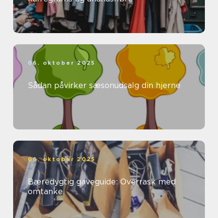
06. oktober 2025
Sådan påvirker sæsonudsalg din hjerne
06. oktober 2025
Bæredygtig gaveguide: Overrask med
omtanke