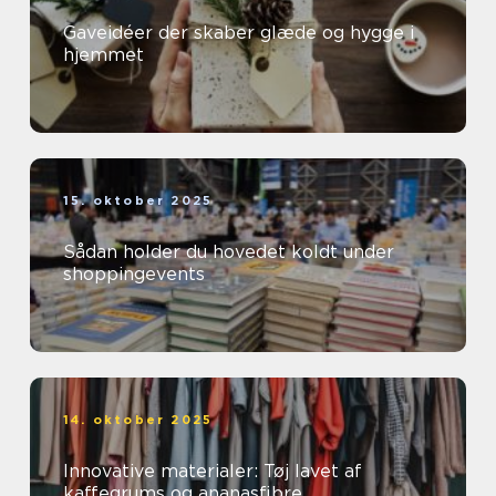
Gaveidéer der skaber glæde og hygge i
hjemmet
15. oktober 2025
Sådan holder du hovedet koldt under
shoppingevents
14. oktober 2025
Innovative materialer: Tøj lavet af
kaffegrums og ananasfibre