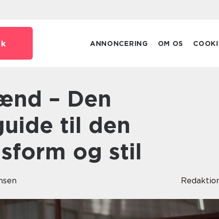
dk
ANNONCERING
OM OS
COOKI
guide til den
sform og stil
nsen
Redaktio