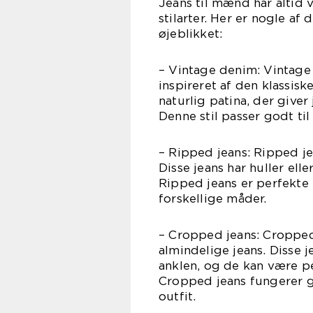
Jeans til mænd har altid
stilarter. Her er nogle a
øjeblikket:
– Vintage denim: Vintage 
inspireret af den klassisk
naturlig patina, der give
Denne stil passer godt til
– Ripped jeans: Ripped je
Disse jeans har huller ell
Ripped jeans er perfekte 
forskellige måder.
– Cropped jeans: Cropped 
almindelige jeans. Disse j
anklen, og de kan være per
Cropped jeans fungerer g
outfit.