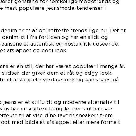
 været genstand for forskellige modetrends og
f de mest populære jeansmode-tendenser i
denim er et af de hotteste trends lige nu. Det er
e denim-stil fra fortiden og har en slidt og
r jeansene et autentisk og nostalgisk udseende.
 et afslappet og cool look.
ans er en stil, der har været populær i mange år.
er slidser, der giver dem et råt og edgy look.
til et afslappet hverdagslook og kan styles på
jeans er et stilfuldt og moderne alternativ til
eans har en kortere længde, der slutter over
fekte til at vise dine favorit sneakers frem.
odt med både et afslappet eller mere formelt