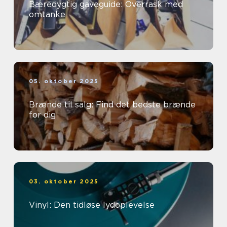
Bæredygtig gaveguide: Overrask med
omtanke
05. oktober 2025
Brænde til salg: Find det bedste brænde
for dig
03. oktober 2025
Vinyl: Den tidløse lydoplevelse